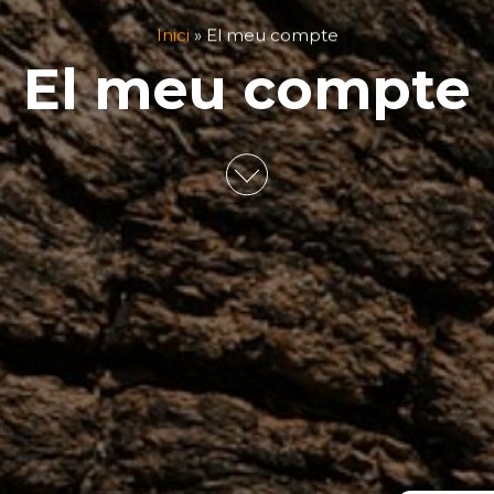
Inici
»
El meu compte
El meu compte