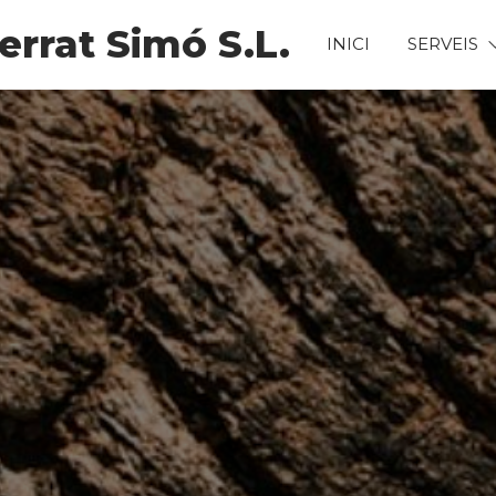
rrat Simó S.L.
INICI
SERVEIS