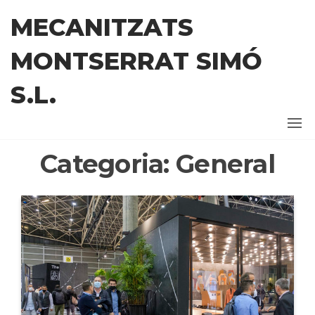
Skip
MECANITZATS
to
the
MONTSERRAT SIMÓ
content
S.L.
Categoria:
General